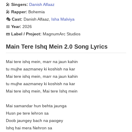
🎤
Singers:
Danish Alfaaz
🎤
Rapper:
Bohemia
🎭
Cast:
Danish Alfaaz,
Isha Malviya
📅
Year:
2026
📼
Label / Project:
MagnumArc Studios
Main Tere Ishq Mein 2.0 Song Lyrics
Mai tere ishq mein, marr na jaun kahin
tu mujhe aazmaney ki koshish na kar
Mai tere ishq mein, marr na jaun kahin
tu mujhe aazmaney ki koshish na kar
Mai tere ishq mein, Mai tere Ishq mein
Mai samandar hun behta jaunga
Husn pe tere lehron sa
Doob jaungey bach na paogey
Ishq hai mera Nehron sa