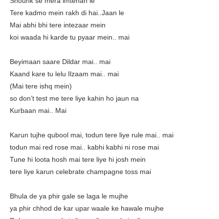
Shounk se mera imtehan le
Tere kadmo mein rakh di hai..Jaan le
Mai abhi bhi tere intezaar mein
koi waada hi karde tu pyaar mein.. mai
Beyimaan saare Dildar mai.. mai
Kaand kare tu lelu Ilzaam mai.. mai
(Mai tere ishq mein)
so don’t test me tere liye kahin ho jaun na
Kurbaan mai.. Mai
Karun tujhe qubool mai, todun tere liye rule mai.. mai
todun mai red rose mai.. kabhi kabhi ni rose mai
Tune hi loota hosh mai tere liye hi josh mein
tere liye karun celebrate champagne toss mai
Bhula de ya phir gale se laga le mujhe
ya phir chhod de kar upar waale ke hawale mujhe