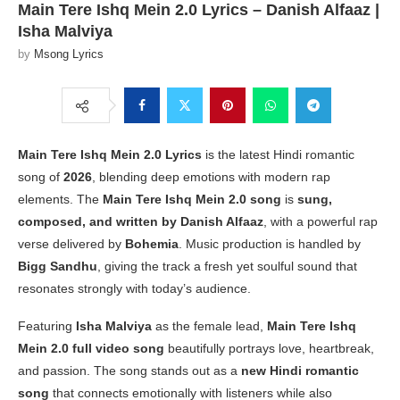
Main Tere Ishq Mein 2.0 Lyrics – Danish Alfaaz |
Isha Malviya
by
Msong Lyrics
Main Tere Ishq Mein 2.0 Lyrics
is the latest Hindi romantic
song of
2026
, blending deep emotions with modern rap
elements. The
Main Tere Ishq Mein 2.0 song
is
sung,
composed, and written by Danish Alfaaz
, with a powerful rap
verse delivered by
Bohemia
. Music production is handled by
Bigg Sandhu
, giving the track a fresh yet soulful sound that
resonates strongly with today’s audience.
Featuring
Isha Malviya
as the female lead,
Main Tere Ishq
Mein 2.0 full video song
beautifully portrays love, heartbreak,
and passion. The song stands out as a
new Hindi romantic
song
that connects emotionally with listeners while also