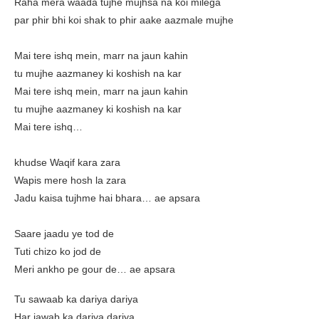
Raha mera waada tujhe mujhsa na koi milega
par phir bhi koi shak to phir aake aazmale mujhe
Mai tere ishq mein, marr na jaun kahin
tu mujhe aazmaney ki koshish na kar
Mai tere ishq mein, marr na jaun kahin
tu mujhe aazmaney ki koshish na kar
Mai tere ishq…
khudse Waqif kara zara
Wapis mere hosh la zara
Jadu kaisa tujhme hai bhara… ae apsara
Saare jaadu ye tod de
Tuti chizo ko jod de
Meri ankho pe gour de… ae apsara
Tu sawaab ka dariya dariya
Har jawab ka dariya dariya