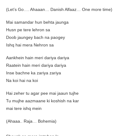
(Let’s Go…. Ahaaan… Danish Alfaaz… One more time)
Mai samandar hun behta jaunga
Husn pe tere lehron sa
Doob jaungey bach na paogey
Ishq hai mera Nehron sa
Aankhein hain meri dariya dariya
Raatein hain meri dariya dariya
Inse bachne ka zariya zariya
Na koi hai na koi
Hai zeher tu agar pee mai jaaun tujhe
Tu mujhe aazmaane ki koshish na kar
mai tere ishq mein
(Ahaaa.. Raja… Bohemia)