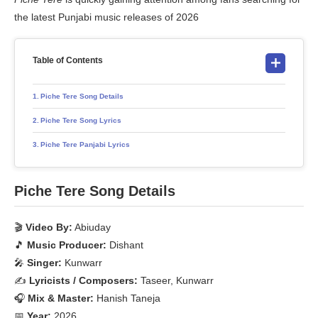
the latest Punjabi music releases of 2026
Table of Contents
Piche Tere Song Details
Piche Tere Song Lyrics
Piche Tere Panjabi Lyrics
Piche Tere Song Details
🎬
Video By:
Abiuday
🎵
Music Producer:
Dishant
🎤
Singer:
Kunwarr
✍
Lyricists / Composers:
Taseer, Kunwarr
🎧
Mix & Master:
Hanish Taneja
📅
Year:
2026