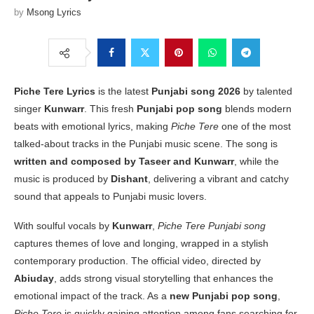
by
Msong Lyrics
Piche Tere Lyrics
is the latest
Punjabi song 2026
by talented
singer
Kunwarr
. This fresh
Punjabi pop song
blends modern
beats with emotional lyrics, making
Piche Tere
one of the most
talked-about tracks in the Punjabi music scene. The song is
written and composed by Taseer and Kunwarr
, while the
music is produced by
Dishant
, delivering a vibrant and catchy
sound that appeals to Punjabi music lovers.
With soulful vocals by
Kunwarr
,
Piche Tere Punjabi song
captures themes of love and longing, wrapped in a stylish
contemporary production. The official video, directed by
Abiuday
, adds strong visual storytelling that enhances the
emotional impact of the track. As a
new Punjabi pop song
,
Piche Tere
is quickly gaining attention among fans searching for