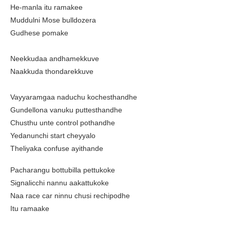
He-manla itu ramakee
Muddulni Mose bulldozera
Gudhese pomake
Neekkudaa andhamekkuve
Naakkuda thondarekkuve
Vayyaramgaa naduchu kochesthandhe
Gundellona vanuku puttesthandhe
Chusthu unte control pothandhe
Yedanunchi start cheyyalo
Theliyaka confuse ayithande
Pacharangu bottubilla pettukoke
Signalicchi nannu aakattukoke
Naa race car ninnu chusi rechipodhe
Itu ramaake