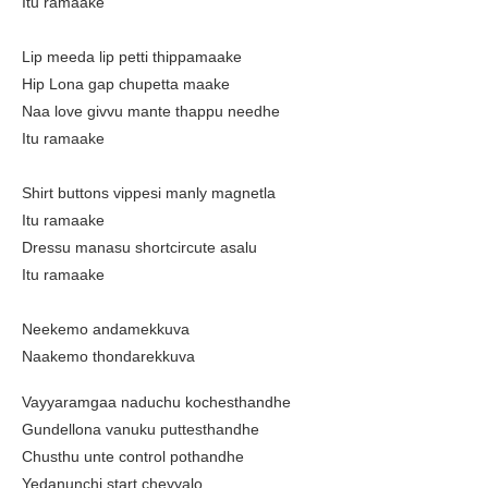
Itu ramaake
Lip meeda lip petti thippamaake
Hip Lona gap chupetta maake
Naa love givvu mante thappu needhe
Itu ramaake
Shirt buttons vippesi manly magnetla
Itu ramaake
Dressu manasu shortcircute asalu
Itu ramaake
Neekemo andamekkuva
Naakemo thondarekkuva
Vayyaramgaa naduchu kochesthandhe
Gundellona vanuku puttesthandhe
Chusthu unte control pothandhe
Yedanunchi start cheyyalo