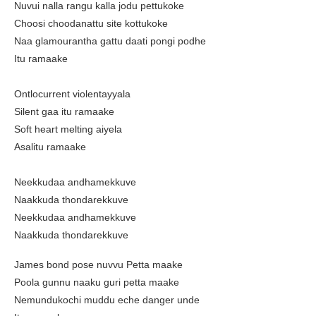
Nuvui nalla rangu kalla jodu pettukoke
Choosi choodanattu site kottukoke
Naa glamourantha gattu daati pongi podhe
Itu ramaake
Ontlocurrent violentayyala
Silent gaa itu ramaake
Soft heart melting aiyela
Asalitu ramaake
Neekkudaa andhamekkuve
Naakkuda thondarekkuve
Neekkudaa andhamekkuve
Naakkuda thondarekkuve
James bond pose nuvvu Petta maake
Poola gunnu naaku guri petta maake
Nemundukochi muddu eche danger unde