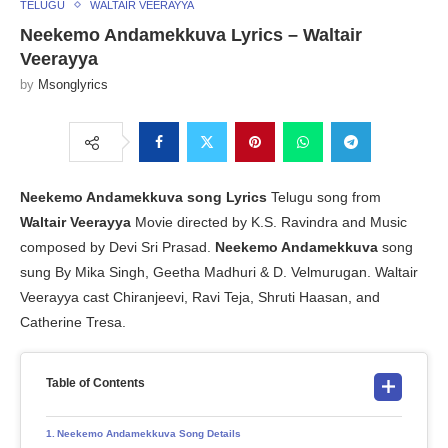
TELUGU
WALTAIR VEERAYYA
Neekemo Andamekkuva Lyrics – Waltair
Veerayya
by
Msonglyrics
Neekemo Andamekkuva song Lyrics
Telugu song from
Waltair Veerayya
Movie directed by K.S. Ravindra and Music
composed by Devi Sri Prasad.
Neekemo Andamekkuva
song
sung By Mika Singh, Geetha Madhuri & D. Velmurugan. Waltair
Veerayya cast Chiranjeevi, Ravi Teja, Shruti Haasan, and
Catherine Tresa.
Table of Contents
Neekemo Andamekkuva Song Details