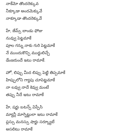
నాకేమో తొందరెక్కువ
నీక్కూడా అందమెక్కువే
నాక్కూడా తొందరెక్కువే
హే, జేమ్స్ బాండు ఫోజు
నువ్వు పెట్టమాకే
పూల గన్ను నాకు గురి పెట్టమాకే
నే ముందుకొచ్చి ముద్దులిచ్చే
డేంజరుందే ఇటు రామాకే.
హో, లిప్పు మీద లిప్పు పెట్టి తిప్పమాకే
హిప్పులోని గ్యాపు చూపెట్టమాకే
నా లవ్వు నాదే కెవ్వు మంటే
తప్పు నీదే ఇటు రామాకే
హే, షర్టు బటన్స్ విప్పేసి
మ్యాన్లీ మాగ్నెట్టులా ఇటు రామాకే
ప్లస్సు మనస్సు షార్టు సర్క్యూటే
అసలిటు రామాకే