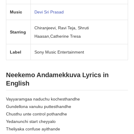
Music
Devi Sri Prasad
Chiranjeevi, Ravi Teja, Shruti
Starring
Haasan,Catherine Tresa
Label
Sony Music Entertainment
Neekemo Andamekkuva Lyrics in
English
Vayyaramgaa naduchu kochesthandhe
Gundellona vanuku puttesthandhe
Chusthu unte control pothandhe
Yedanunchi start cheyyalo
Theliyaka confuse ayithande