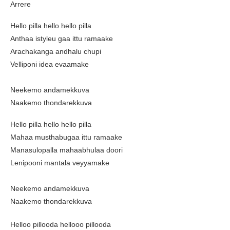
Arrere
Hello pilla hello hello pilla
Anthaa istyleu gaa ittu ramaake
Arachakanga andhalu chupi
Velliponi idea evaamake
Neekemo andamekkuva
Naakemo thondarekkuva
Hello pilla hello hello pilla
Mahaa musthabugaa ittu ramaake
Manasulopalla mahaabhulaa doori
Lenipooni mantala veyyamake
Neekemo andamekkuva
Naakemo thondarekkuva
Helloo pillooda hellooo pillooda