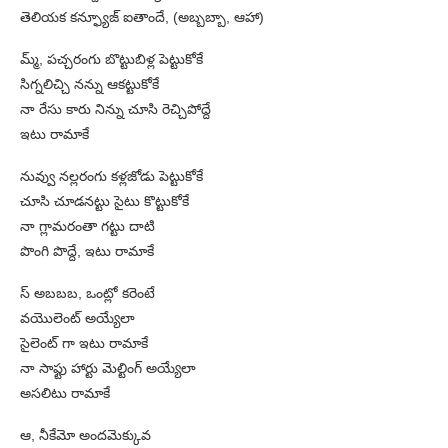
తెలియక కన్ఫ్యూజ్ ఐతాందే, (అబ్బబ్బా, ఆహా)
మ్మ్, పచ్చరంగు బొట్టుబిళ్ల పెట్టుకోకే
సిగ్నలిచ్చి నన్ను ఆకట్టుకోకే
నా రేసు కారు నిన్ను చూసి రెచ్చిపోద్దే
ఇటు రామాకే
నువ్వు నల్లరంగు కళ్లజోడు పెట్టుకోకే
చూసి చూడనట్టు సైటు కొట్టుకోకే
నా గ్లామరంతా గట్టు దాటి
పొంగి పొద్దే, ఇటు రామాకే
స్ అబబబ, ఒంట్లో కరెంటే
వయొలెంట్ అయ్యేలా
సైలెంట్ గా ఇటు రామాకే
నా సాఫ్టు హార్టు మెల్టింగ్ అయ్యేలా
అసలిటు రామాకే
ఆ, నీకేమో అందమెక్కువ