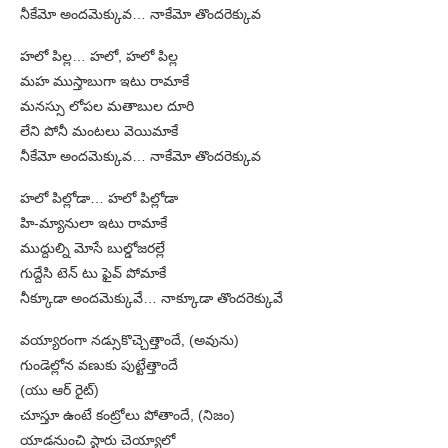
నీకేమో అందమెక్కువ… నాకేమో తొందరెక్కువ
హలో పిల్ల… హలో, హలో పిల్ల
మహ ముస్తాబుగా ఇటు రామాకే
మనస్సు లోపల మతాబుల దూరి
లేని పోనీ మంటలు వెయిమాకే
నీకేమో అందమెక్కువ… నాకేమో తొందరెక్కువ
హలో పిల్లోడా… హలో పిల్లోడా
హి-మ్యానులా ఇటు రామాకే
ముద్దుల్ని మోసే బుల్డోజరల్లే
గుద్దేసి టెన్ టు ఫైవ్ పోమాకే
నీక్కూడా అందమెక్కువే… నాక్కూడా తొందరెక్కువే
వయ్యారంగా నడ్సుకొచ్చెత్తాందే, (అవును)
గుండెల్లోన వణుకు పుట్టేత్తాందే
(యు ఆర్ రైట్)
చూస్తూ ఉంటే కంట్రోలు పోతాందే, (నిజం)
యాడనుంచి స్టారు చెయ్యాలో