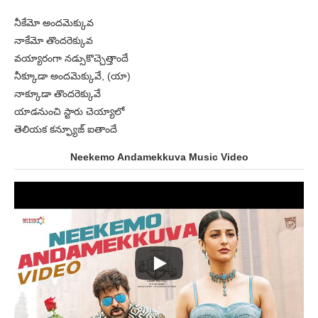
నీకేమో అందమెక్కువ
నాకేమో తొందరెక్కువ
వయ్యారంగా నడ్సుకొచ్చెత్తాందే
నీక్కూడా అందమెక్కువే, (యా)
నాక్కూడా తొందరెక్కువే
యాడనుంచి స్టారు చెయ్యాలో
తెలియక కన్ఫ్యూజ్ ఐతాందే
Neekemo Andamekkuva Music Video