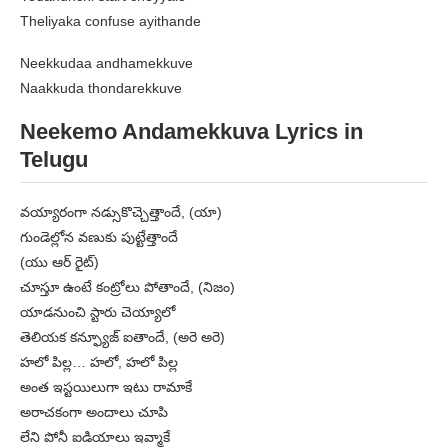
Theliyaka confuse ayithande
Neekkudaa andhamekkuve
Naakkuda thondarekkuve
Neekemo Andamekkuva Lyrics in
Telugu
వయ్యారంగా నడ్సుకొచ్చెత్తాందే, (యా)
గుండెల్లోన వణుకు పుట్టేత్తాందే
(యు ఆర్ రైట్)
చూస్తూ ఉంటే కంట్రోలు పోతాందే, (నిజం)
యాడనుంచి స్టారు చెయ్యాలో
తెలియక కన్ఫ్యూజ్ ఐతాందే, (అరె అరె)
హలో పిల్ల… హలో, హలో పిల్ల
అంత ఇస్టయిలుగా ఇటు రామాకే
అరాచకంగా అందాలు చూపి
లేని పోనీ ఐడియాలు ఇవ్మాకే