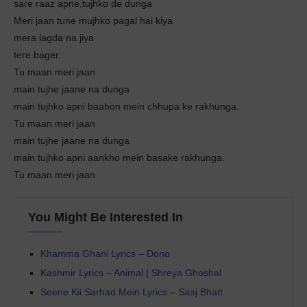
sare raaz apne,tujhko de dunga
Meri jaan tune mujhko pagal hai kiya
mera lagda na jiya
tere bager..
Tu maan meri jaan
main tujhe jaane na dunga
main tujhko apni baahon mein chhupa ke rakhunga.
Tu maan meri jaan
main tujhe jaane na dunga
main tujhko apni aankho mein basake rakhunga.
Tu maan meri jaan
You Might Be Interested In
Khamma Ghani Lyrics – Dono
Kashmir Lyrics – Animal | Shreya Ghoshal
Seene Kii Sarhad Mein Lyrics – Saaj Bhatt