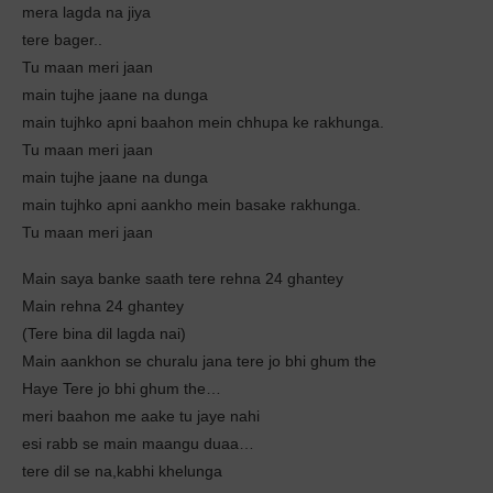
mera lagda na jiya
tere bager..
Tu maan meri jaan
main tujhe jaane na dunga
main tujhko apni baahon mein chhupa ke rakhunga.
Tu maan meri jaan
main tujhe jaane na dunga
main tujhko apni aankho mein basake rakhunga.
Tu maan meri jaan
Main saya banke saath tere rehna 24 ghantey
Main rehna 24 ghantey
(Tere bina dil lagda nai)
Main aankhon se churalu jana tere jo bhi ghum the
Haye Tere jo bhi ghum the…
meri baahon me aake tu jaye nahi
esi rabb se main maangu duaa…
tere dil se na,kabhi khelunga