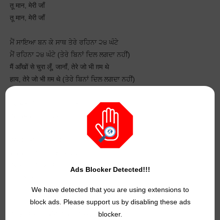
तू मान, मेरी जाँ
तू मान, मेरी जाँ
ਮੈਂ ਸਾਇਆ ਬਨ ਕੇ ਸਾਥ ਤੇਰੇ ਰਹਿਨਾ ੨੪ ਘੰਟੇ
ਮੈਂ ਰਹਿਨਾ ੨੪ ਘੰਟੇ (ਤੇਰੇ ਬਿਨਾਂ ਦਿਲ ਲਗਦਾ ਨਹੀਂ)
मैं आँखों से चुरा लूँ, जानाँ, तेरे जो भी ग़म थे
हाय, तेरे जो भी ग़म थे (ਤੇਰੇ ਬਿਨਾਂ ਦਿਲ ਲਗਦਾ ਨਹੀਂ)
मेरी बाँहों में आ के तू जाना नहीं
ऐसी रब से मैं माँगूँ दुआ
तेरे दिल से ना कभी खेलूँगा
सारे राज़ अपने मैं तुझको दे दूँगा
मेरी जाँ, तूने मुझको पागल है किया
Ads Blocker Detected!!!
ਮੇਰਾ ਲਗਦਾ ਨਾ ਜਿਯਾ ਤੇਰੇ ਬਗ਼ੈਰ
We have detected that you are using extensions to
तू मान, मेरी जाँ, मैं तुझे जाने ना दूँगा
block ads. Please support us by disabling these ads
मैं तुझको अपनी बाँहों में छुपा के रखूँगा
blocker.